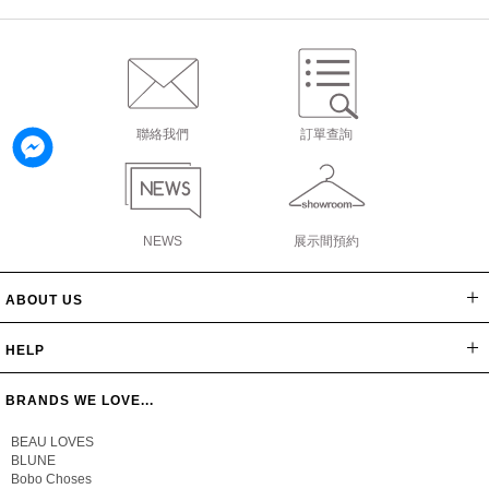
聯絡我們
訂單查詢
NEWS
展示間預約
ABOUT US
網站導覽
最新消息
公司簡介
會員辦法
聯絡我們
隱私保密政策
版權聲明
HELP
常見問題
購物說明
忘記密碼
BRANDS WE LOVE...
BEAU LOVES
BLUNE
Bobo Choses