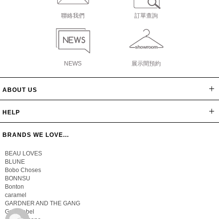
聯絡我們
訂單查詢
NEWS
展示間預約
ABOUT US
網站導覽
最新消息
公司簡介
會員辦法
聯絡我們
隱私保密政策
版權聲明
HELP
常見問題
購物說明
忘記密碼
BRANDS WE LOVE...
BEAU LOVES
BLUNE
Bobo Choses
BONNSU
Bonton
caramel
GARDNER AND THE GANG
Gray Label