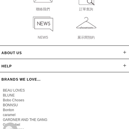
聯絡我們
訂單查詢
NEWS
展示間預約
ABOUT US
網站導覽
最新消息
公司簡介
會員辦法
聯絡我們
隱私保密政策
版權聲明
HELP
常見問題
購物說明
忘記密碼
BRANDS WE LOVE...
BEAU LOVES
BLUNE
Bobo Choses
BONNSU
Bonton
caramel
GARDNER AND THE GANG
Gray Label