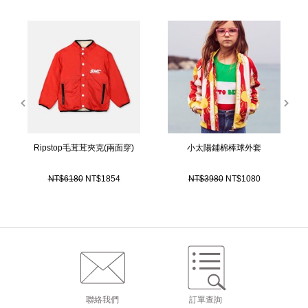
配的選擇。設計創作的靈感主要是來自於小朋友的活力及精神，整個童裝系列
的設計以實穿，活潑的用色及大膽的圖案為主軸，有部分小女孩的洋裝設計更
是直接從Stella McCartney女裝的設計修改而來的。
prev
next
Ripstop毛茸茸夾克(兩面穿)
小太陽鋪棉棒球外套
NT$6180
NT$1854
NT$3980
NT$1080
聯絡我們
訂單查詢