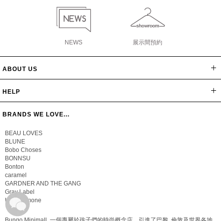
NEWS
展示間預約
ABOUT US
網站導覽
最新消息
公司簡介
會員辦法
聯絡我們
隱私保密政策
版權聲明
HELP
常見問題
購物說明
忘記密碼
BRANDS WE LOVE...
BEAU LOVES
BLUNE
Bobo Choses
BONNSU
Bonton
caramel
GARDNER AND THE GANG
Gray Label
Hello Simone
Bungo Minimall, 一個專屬於孩子們的時尚概念店，引進了巴黎, 倫敦及世界各地