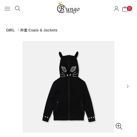
0
GIRL
外套 Coats & Jackets
next