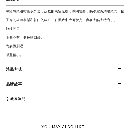
黑貓薄款連帽衛衣外套，超酷的黑貓造型，瞬間變身，眼罩處為網眼款式，帽
子處的貓咪鬍鬚和袖口的貓爪，在黑暗中皆可發光，實在太酷太時尚了。
拉鍊開口
兩側各有一個拉鍊口袋。
內裏微刷毛。
版型偏小。
洗滌方式
材質: 99 % 棉，1% 彈性纖維
品牌故事
清潔: 置於洗衣袋內後機洗 (水溫不超過30度C), 或手洗，不可漂白，不可烘
Stella McCartney Kids 童裝系列提供了充滿童趣又具現代感的設計，從服飾
乾。
我要詢問
的設計充分反映出設計師 Stella McCartney 經典的美感及強烈的道德觀，一
品牌國: 英國
系列的服飾都是採用最好的布料，及對baby 和孩子皮膚最好選擇的有機棉。
製造地: 中國
Stella McCartney Kids雖為設計師品牌童裝，但是價位相對其他設計師童裝品
YOU MAY ALSO LIKE...
牌可親多了，希望可以讓更多的小朋友們有更好的設計師品牌服飾作為每日搭