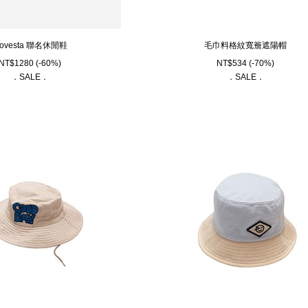
ovesta 聯名休閒鞋
毛巾料格紋寬簷遮陽帽
NT$
1280
(-60%)
NT$
534
(-70%)
．SALE．
．SALE．