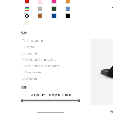
品牌
Bobo Choses
Bonton
caramel
Stella McCartney Kids
The Animals Observatory
Tinycottons
Wynken
價格
最低價 NT$
0
- 最高價 NT$
11800
Ha