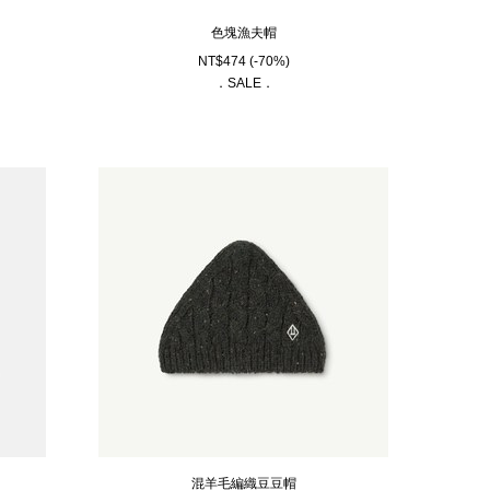
色塊漁夫帽
NT$
474
(-70%)
．SALE．
混羊毛編織豆豆帽