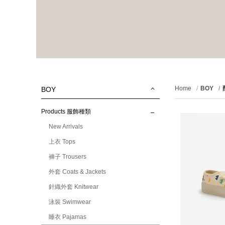
Home
BOY
BOY
Products 服飾種類
New Arrivals
上衣 Tops
褲子 Trousers
外套 Coats & Jackets
針織外套 Knitwear
泳裝 Swimwear
睡衣 Pajamas