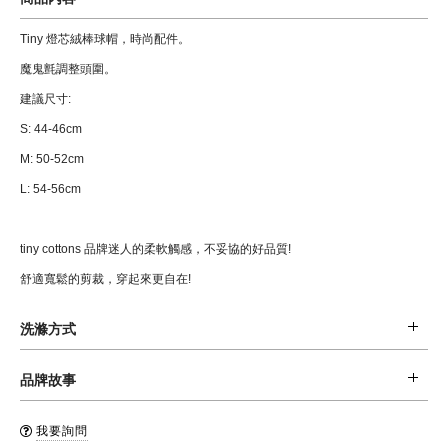
Tiny 燈芯絨棒球帽，時尚配件。
魔鬼氈調整頭圍。
建議尺寸:
S: 44-46cm
M: 50-52cm
L: 54-56cm
tiny cottons 品牌迷人的柔軟觸感，不妥協的好品質!
舒適寬鬆的剪裁，穿起來更自在!
洗滌方式
材質: 97 % 棉，3% 彈性纖維
品牌故事
清潔: 建議手洗。
來自於巴塞隆納，2012年由設計師 Barb Bruno 成立的品牌。
品牌國: 西班牙
我要詢問
簡單自然的風格，還有頂級的材質及觸感，成功的席捲全球爸媽還有小朋友的