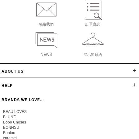
聯絡我們
訂單查詢
NEWS
展示間預約
ABOUT US
網站導覽
最新消息
公司簡介
會員辦法
聯絡我們
隱私保密政策
版權聲明
HELP
常見問題
購物說明
忘記密碼
BRANDS WE LOVE...
BEAU LOVES
BLUNE
Bobo Choses
BONNSU
Bonton
caramel