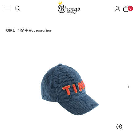
0
GIRL
配件 Accessories
next