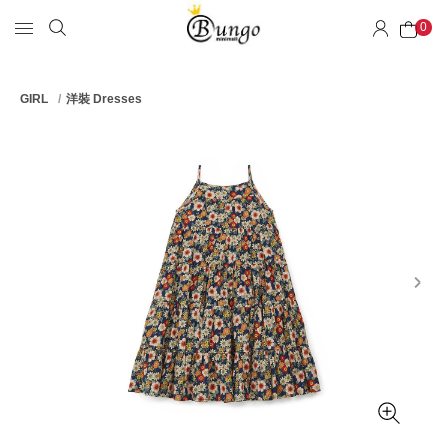
0
GIRL
洋裝 Dresses
next