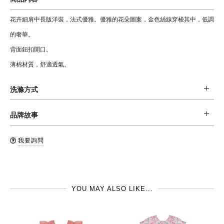
花卉細肩中長版洋裝，法式優雅。優雅的花朵圖案，金色絲線穿梭其中，低調
的奢華。
背面鈕扣開口。
薄棉材質，舒適透氣。
洗滌方式
材質: 99% 棉，1% 其他纖維
品牌故事
清潔: 建議手洗，或是反摺後，置於洗衣袋內後機洗 (水溫不超過30oC)，和同
Bonton, 巴黎最具話題性的童裝品牌，是法國頂級童裝Bonpoint 創始人的兒
色系衣服一同清洗，不可漂白，不可烘乾。
我要詢問
子所建立的品牌，不同於Bonpoint的經典，Bonton擅長應用豐富的色彩，設
品牌國: 法國
計出適合 every day 的衣服。 位在巴黎左岸的店面，更是貝克漢&維多利亞每
製造地: 印度
到巴黎必去的地方，常可看到貝克漢女兒Harper穿著Bonton服飾的可愛身
YOU MAY ALSO LIKE...
影。