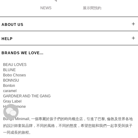
NEWS
展示間預約
ABOUT US
網站導覽
最新消息
公司簡介
會員辦法
聯絡我們
隱私保密政策
版權聲明
HELP
常見問題
購物說明
忘記密碼
BRANDS WE LOVE...
BEAU LOVES
BLUNE
Bobo Choses
BONNSU
Bonton
caramel
GARDNER AND THE GANG
Gray Label
Hello Simone
Bungo Minimall, 一個專屬於孩子們的時尚概念店，引進了巴黎, 倫敦及世界各地
的設計師童裝品牌，不同的風格，不同的態度，希望您能和我們一起享受與孩子
一同成長的旅程。