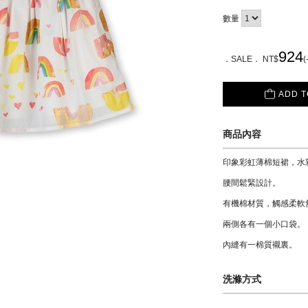
數量
924
．SALE． NT$
(
ADD T
商品內容
印象彩虹薄棉短裙，水
腰間鬆緊設計。
有機棉材質，觸感柔軟
兩側各有一個小口袋。
內縫有一棉質襯裏。
洗滌方式
材質: 100 % 有機棉