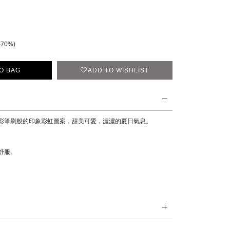
-70%)
O BAG
ADD TO WISHLIST
彩筆刷般的印象彩虹圖案，甜美可愛，濃濃的夏日氣息。
舒服。