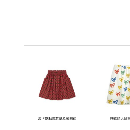
波卡點點燈芯絨及膝圓裙
蝴蝶結天絲