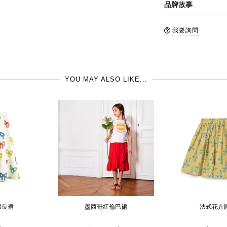
品牌故事
清潔: 置於洗衣袋內後機
Stella McCart
品牌國: 英國
我要詢問
反映出設計師 Stell
製造地: 印度
好的布料，及對baby
Stella McCart
YOU MAY ALSO LIKE...
了，希望可以讓更多的
作的靈感主要是來自於
及大膽的圖案為主軸，有部
計修改而來的。
棉長裙
墨西哥紅倫巴裙
法式花卉