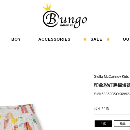
BOY
ACCESSORIES
SALE
OU
男孩
配件
精選折扣
特
Stella McCartney Kids
印象彩虹薄棉短
SMK588593SOK6992
尺寸 /
4歲
4歲
6歲