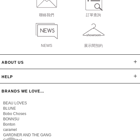
聯絡我們
訂單查詢
NEWS
展示間預約
ABOUT US
網站導覽
最新消息
公司簡介
會員辦法
聯絡我們
隱私保密政策
版權聲明
HELP
常見問題
購物說明
忘記密碼
BRANDS WE LOVE...
BEAU LOVES
BLUNE
Bobo Choses
BONNSU
Bonton
caramel
GARDNER AND THE GANG