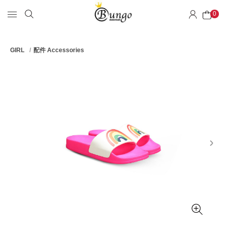
0
GIRL
配件 Accessories
next