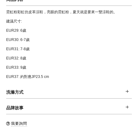
霓虹粉彩虹仿皮革涼鞋，亮眼的霓虹粉，夏天就是要來一雙涼鞋的。
建議尺寸:
EUR29: 6歲
EUR30: 6-7歲
EUR31: 7-8歲
EUR32: 8歲
EUR33: 9歲
EUR37: 約對應JP23.5 cm
洗滌方式
材質: 17% 聚氨酯, 66％PE / EVA, 17% 聚酯纖維
品牌故事
清潔: 濕布擦拭
Stella McCartney Kids 童裝系列提供了充滿童趣又具現代感的設計，從服飾
品牌國: 英國
我要詢問
的設計充分反映出設計師 Stella McCartney 經典的美感及強烈的道德觀，一
製造地: 義大利
系列的服飾都是採用最好的布料，及對baby 和孩子皮膚最好選擇的有機棉。