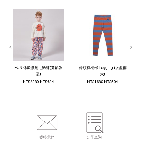
prev
next
FUN 薄款微刷毛衛褲(寬鬆版
條紋有機棉 Legging (版型偏
型)
大)
NT$2280
NT$684
NT$1680
NT$504
聯絡我們
訂單查詢