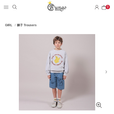
0
GIRL
褲子 Trousers
next