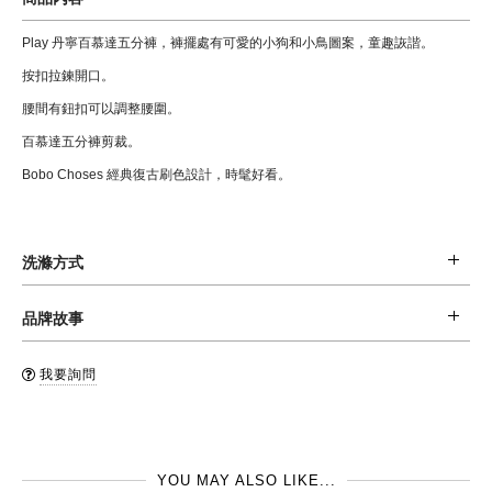
Play 丹寧百慕達五分褲，褲擺處有可愛的小狗和小鳥圖案，童趣詼諧。
按扣拉鍊開口。
腰間有鈕扣可以調整腰圍。
百慕達五分褲剪裁。
Bobo Choses 經典復古刷色設計，時髦好看。
洗滌方式
材質: 79% 棉，21% 回收棉
品牌故事
清潔: 建議手洗，或是反摺後，置於洗衣袋內後機洗 (水溫不超過30oC)，和
西班牙品牌 BOBO CHOSES, 是在2008 年由設計總監Adriana Esperalba 成
同色系衣服一同清洗，不可漂白，不可烘乾。
我要詢問
立的。 設計的初衷是希望可以透過孩子的語言，設計出對孩子友善，被孩子
品牌國: 西班牙
喜愛的品牌。 舒服的材質，配上精心挑選的色系，帶點童趣，帶點詩意，再
製造地: 西班牙
加上漫無邊際的想像力，化作衣服上每一個不同的圖案設計。
YOU MAY ALSO LIKE...