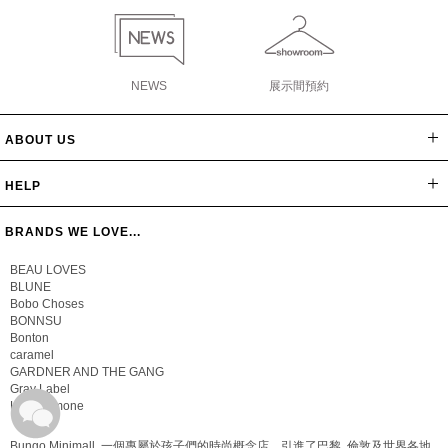
NEWS
展示間預約
ABOUT US
網站導覽
最新消息
公司簡介
會員辦法
聯絡我們
隱私保密政策
版權聲明
HELP
常見問題
購物說明
忘記密碼
BRANDS WE LOVE...
BEAU LOVES
BLUNE
Bobo Choses
BONNSU
Bonton
caramel
GARDNER AND THE GANG
Gray Label
Hello Simone
Bungo Minimall, 一個專屬於孩子們的時尚概念店，引進了巴黎, 倫敦及世界各地