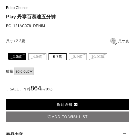
Bobo Choses
Play 丹寧百慕達五分褲
BC_121AC078_DENIM
尺寸 /
2-3歲
尺寸表
2-3歲
4-5歲
6-7歲
8-9歲
10-11歲
數量
864
．SALE． NT$
(-70%)
貨到通知
ADD TO WISHLIST
商品內容