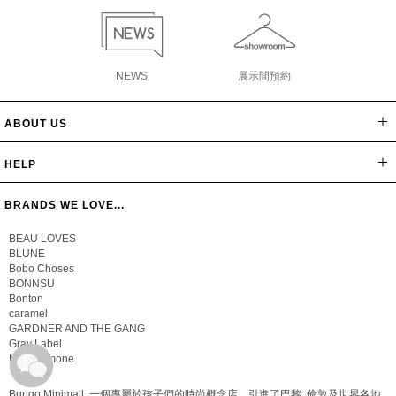
NEWS
展示間預約
ABOUT US
網站導覽
最新消息
公司簡介
會員辦法
聯絡我們
隱私保密政策
版權聲明
HELP
常見問題
購物說明
忘記密碼
BRANDS WE LOVE...
BEAU LOVES
BLUNE
Bobo Choses
BONNSU
Bonton
caramel
GARDNER AND THE GANG
Gray Label
Hello Simone
Bungo Minimall, 一個專屬於孩子們的時尚概念店，引進了巴黎, 倫敦及世界各地