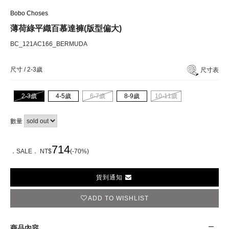
Bobo Choses
薄荷綠平織百慕達褲(版型偏大)
BC_121AC166_BERMUDA
尺寸 /
2-3歲
尺寸表
2-3歲
4-5歲
6-7歲
8-9歲
10-11歲
數量
714
．SALE． NT$
(-70%)
貨到通知
ADD TO WISHLIST
商品內容