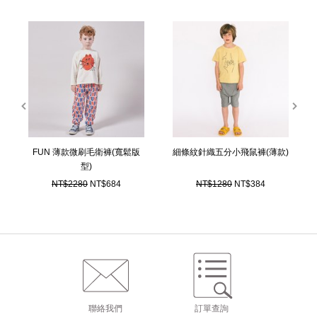
prev
next
FUN 薄款微刷毛衛褲(寬鬆版
細條紋針織五分小飛鼠褲(薄款)
型)
NT$2280
NT$684
NT$1280
NT$384
聯絡我們
訂單查詢