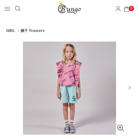
0
GIRL
褲子 Trousers
next