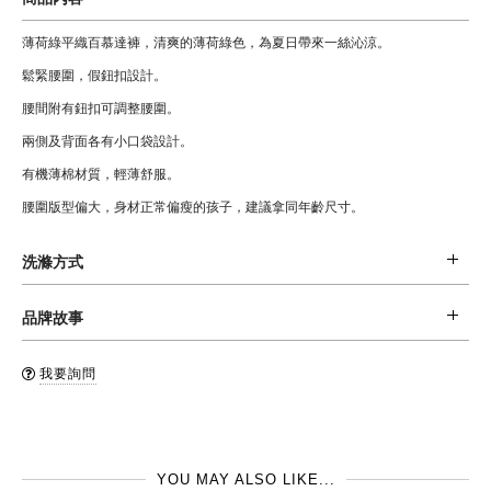
薄荷綠平織百慕達褲，清爽的薄荷綠色，為夏日帶來一絲沁涼。
鬆緊腰圍，假鈕扣設計。
腰間附有鈕扣可調整腰圍。
兩側及背面各有小口袋設計。
有機薄棉材質，輕薄舒服。
腰圍版型偏大，身材正常偏瘦的孩子，建議拿同年齡尺寸。
洗滌方式
材質: 100% 有機棉
品牌故事
清潔: 建議手洗，或是反摺後，置於洗衣袋內後機洗 (水溫不超過30oC)，和
西班牙品牌 BOBO CHOSES, 是在2008 年由設計總監Adriana Esperalba 成
同色系衣服一同清洗，不可漂白，不可烘乾。
我要詢問
立的。 設計的初衷是希望可以透過孩子的語言，設計出對孩子友善，被孩子
品牌國: 西班牙
喜愛的品牌。 舒服的材質，配上精心挑選的色系，帶點童趣，帶點詩意，再
製造地: 葡萄牙
加上漫無邊際的想像力，化作衣服上每一個不同的圖案設計。
YOU MAY ALSO LIKE...