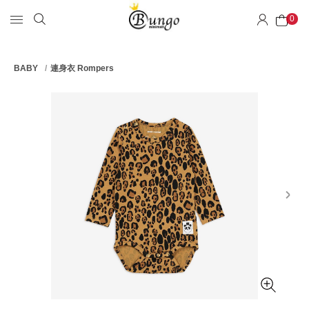
0
BABY
連身衣 Rompers
next