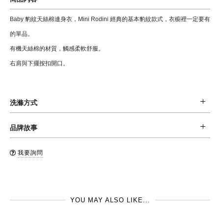
Baby 豹紋天絲棉連身衣，Mini Rodini 經典的基本豹紋款式，衣櫥裡一定要有
的單品。
有機天絲棉的材質，觸感柔軟舒服。
右肩與下擺按扣開口。
洗滌方式
材質: 95% 天絲棉(萊賽爾纖維), 5%彈性纖維
品牌故事
清潔: 可置於洗衣袋內後機洗 (水溫不超過40oC), 或手洗，不可漂白，不可烘
來自瑞典的mini rodini品牌，成立於2005年。不僅是歐洲，中東及美洲, 亞洲
乾。
我要詢問
都可以看到mini rodini品牌的身影。全系列採用有機棉材質和可回收的環保材
品牌國: 瑞典
料，在享受時尚樂趣的同時，也為環境盡一分心力。
製造地: 葡萄牙
YOU MAY ALSO LIKE...