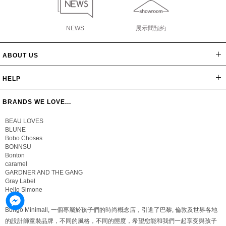
NEWS
展示間預約
ABOUT US
網站導覽
最新消息
公司簡介
會員辦法
聯絡我們
隱私保密政策
版權聲明
HELP
常見問題
購物說明
忘記密碼
BRANDS WE LOVE...
BEAU LOVES
BLUNE
Bobo Choses
BONNSU
Bonton
caramel
GARDNER AND THE GANG
Gray Label
Hello Simone
Bungo Minimall, 一個專屬於孩子們的時尚概念店，引進了巴黎, 倫敦及世界各地
的設計師童裝品牌，不同的風格，不同的態度，希望您能和我們一起享受與孩子