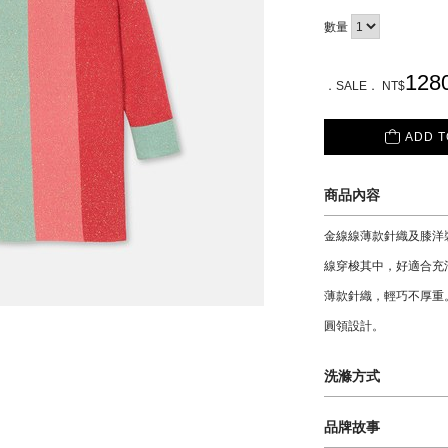
數量
128
．SALE． NT$
ADD T
商品內容
金線線薄款針織及膝洋裝
線穿梭其中，好適合充
薄款針織，輕巧不厚重
圓領設計。
洗滌方式
材質: 73 % 棉，14
品牌故事
清潔: 建議手洗或送洗