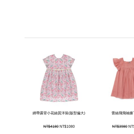
綁帶露背小花絲質洋裝(版型偏大)
蕾絲飛飛袖膝
NT$4180
NT$1080
NT$3980
NT