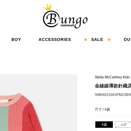
BOY
ACCESSORIES
SALE
OU
男孩
配件
精選折扣
特
Stella McCartney Kids
金線線薄款針織
SMK601166SPM2384
尺寸 /
4歲
4歲
6歲