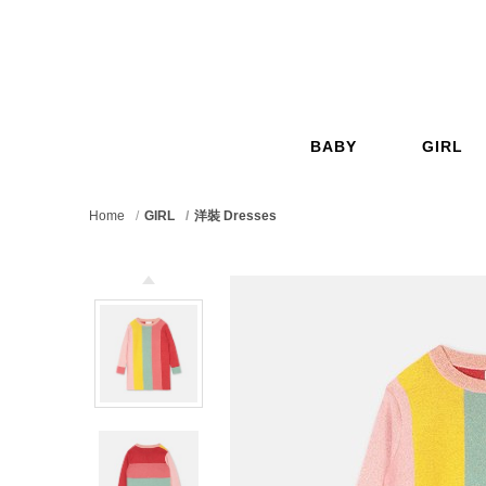
GO
BABY
GIRL
嬰兒
女孩
Home
GIRL
洋裝 Dresses