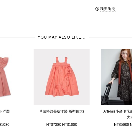
Stella McCart
品牌國: 英國
我要詢問
反映出設計師 Stell
製造地: 中國
好的布料，及對baby
Stella McCart
YOU MAY ALSO LIKE...
了，希望可以讓更多的
作的靈感主要是來自於
及大膽的圖案為主軸，有部
計修改而來的。
下洋裝
草莓格紋長版洋裝(版型偏大)
Artemis小麥印
大)
$1080
NT$7380
NT$1080
NT$5680
N