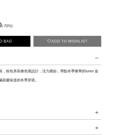
0
(-70%)
O BAG
ADD TO WISHLIST
，粉色系長條色塊設計，活力繽紛，帶點冬季奢華的lurex 金
滿節慶味道的冬季穿搭。
。
% 聚酯薄膜纖維，13% 聚酯纖維
。