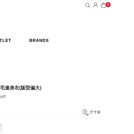
0
TLET
BRANDS
惠活動
品牌
刷毛連身衣(版型偏大)
UIT
尺寸表
月