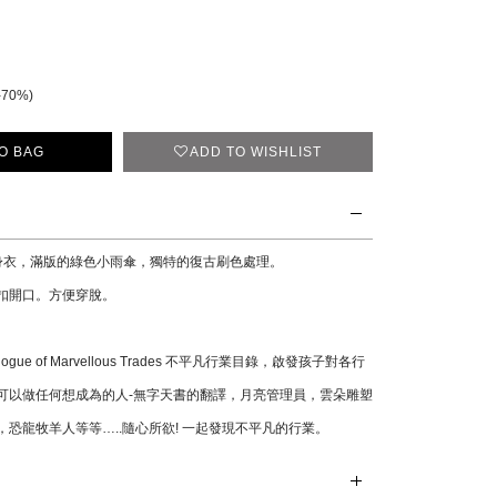
-70%)
O BAG
ADD TO WISHLIST
連身衣，滿版的綠色小雨傘，獨特的復古刷色處理。
扣開口。方便穿脫。
ogue of Marvellous Trades 不平凡行業目錄，啟發孩子對各行
可以做任何想成為的人-無字天書的翻譯，月亮管理員，雲朵雕塑
恐龍牧羊人等等…..隨心所欲! 一起發現不平凡的行業。