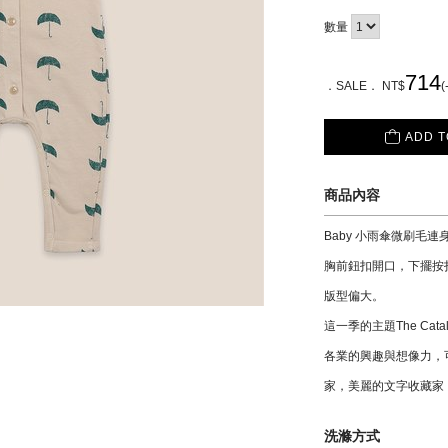
數量
714
．SALE． NT$
(
ADD T
商品內容
Baby 小雨傘微刷毛
胸前鈕扣開口，下擺按
版型偏大。
這一季的主題The Catal
各業的興趣與想像力，
家，美麗的文字收藏家，
洗滌方式