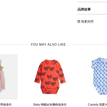
材質: 100% 有機棉
品牌故事
清潔: 建議第一次穿
西班牙品牌 BOBO CHOS
洗滌 (水溫不超過30
我要詢問
計的初衷是希望可以透
品牌國: 西班牙
材質，配上精心挑選的
製造地: 西班牙
服上每一個不同的圖案
YOU MAY ALSO LIKE...
吊帶連身衣
Baby 蝴蝶結有機棉連身衣
Cassidy 我