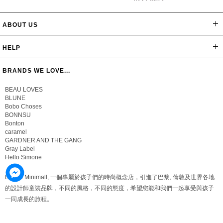
ABOUT US
網站導覽
最新消息
公司簡介
會員辦法
聯絡我們
隱私保密政策
版權聲明
HELP
常見問題
購物說明
忘記密碼
BRANDS WE LOVE...
BEAU LOVES
BLUNE
Bobo Choses
BONNSU
Bonton
caramel
GARDNER AND THE GANG
Gray Label
Hello Simone
Bungo Minimall, 一個專屬於孩子們的時尚概念店，引進了巴黎, 倫敦及世界各地
的設計師童裝品牌，不同的風格，不同的態度，希望您能和我們一起享受與孩子
一同成長的旅程。