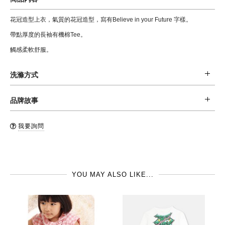
花冠造型上衣，氣質的花冠造型，寫有Believe in your Future 字樣。
帶點厚度的長袖有機棉Tee。
觸感柔軟舒服。
洗滌方式
材質: 100 % 棉
品牌故事
清潔: 建議手洗或可置於洗衣袋內後機洗 (水溫不超過30oC), 不可乾洗。不可
Bonton, 巴黎最具話題性的童裝品牌，是法國頂級童裝Bonpoint 創始人的兒
漂白，不可烘乾。
我要詢問
子所建立的品牌，不同於Bonpoint的經典，Bonton擅長應用豐富的色彩，設
品牌國: 法國
計出適合 every day 的衣服。 位在巴黎左岸的店面，更是貝克漢&維多利亞每
製造地: 印度
到巴黎必去的地方，常可看到貝克漢女兒Harper穿著Bonton服飾的可愛身
YOU MAY ALSO LIKE...
影。