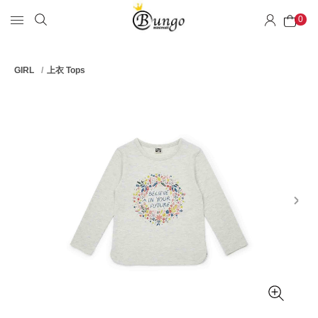
0
GIRL
上衣 Tops
next