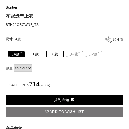
Bonton
花冠造型上衣
BTH21CROWNF_TS
尺寸 /
4歲
尺寸表
4歲
6歲
8歲
10歲
12歲
數量
714
．SALE． NT$
(-70%)
貨到通知
ADD TO WISHLIST
商品內容