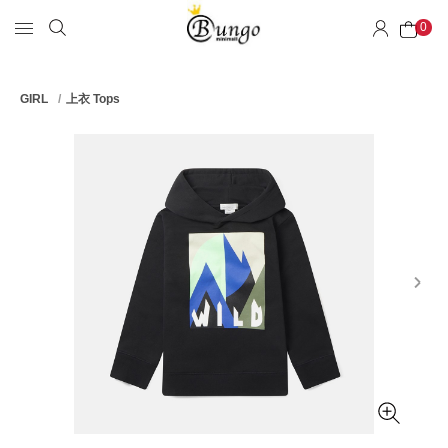
0
GIRL
上衣 Tops
next