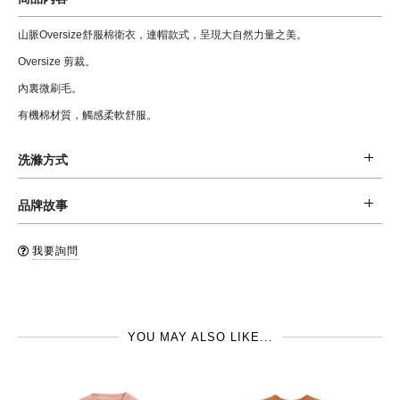
山脈Oversize舒服棉衛衣，連帽款式，呈現大自然力量之美。
Oversize 剪裁。
內裏微刷毛。
有機棉材質，觸感柔軟舒服。
洗滌方式
材質: 100 % 有機棉
品牌故事
清潔: 建議第一次穿著時先手洗，並和同色系衣服一起清洗，避免染色。可於
Stella McCartney Kids 童裝系列提供了充滿童趣又具現代感的設計，從服飾
洗衣機中洗滌 (水溫不超過30oC)，不可漂白，建議與同色系清洗，不可烘
我要詢問
的設計充分反映出設計師 Stella McCartney 經典的美感及強烈的道德觀，一
乾。
系列的服飾都是採用最好的布料，及對baby 和孩子皮膚最好選擇的有機棉。
品牌國: 英國
Stella McCartney Kids雖為設計師品牌童裝，但是價位相對其他設計師童裝品
製造地: 葡萄牙
YOU MAY ALSO LIKE...
牌可親多了，希望可以讓更多的小朋友們有更好的設計師品牌服飾作為每日搭
配的選擇。設計創作的靈感主要是來自於小朋友的活力及精神，整個童裝系列
的設計以實穿，活潑的用色及大膽的圖案為主軸，有部分小女孩的洋裝設計更