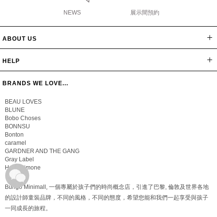
NEWS
展示間預約
ABOUT US
網站導覽
最新消息
公司簡介
會員辦法
聯絡我們
隱私保密政策
版權聲明
HELP
常見問題
購物說明
忘記密碼
BRANDS WE LOVE...
BEAU LOVES
BLUNE
Bobo Choses
BONNSU
Bonton
caramel
GARDNER AND THE GANG
Gray Label
Hello Simone
Bungo Minimall, 一個專屬於孩子們的時尚概念店，引進了巴黎, 倫敦及世界各地
的設計師童裝品牌，不同的風格，不同的態度，希望您能和我們一起享受與孩子
一同成長的旅程。