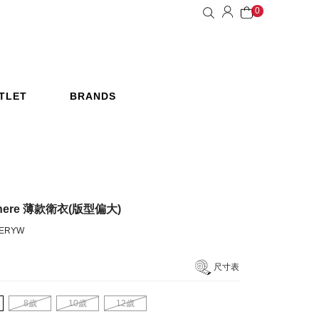
0
TLET
BRANDS
惠活動
品牌
where 薄款衛衣(版型偏大)
VERYW
尺寸表
8歲
10歲
12歲