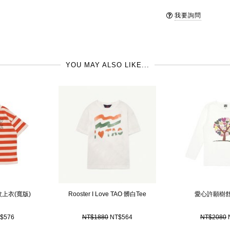
Wynken, 倫敦崛
洗滌 (水溫不超過30
我要詢問
尚的輪廓，屢獲Milk 
品牌國: 英國
的爸媽們，一定會愛上
製造地: 葡萄牙
YOU MAY ALSO LIKE...
格紋上衣(寬版)
Rooster I Love TAO 髒白Tee
愛心許願樹
$576
NT$1880
NT$564
NT$2080