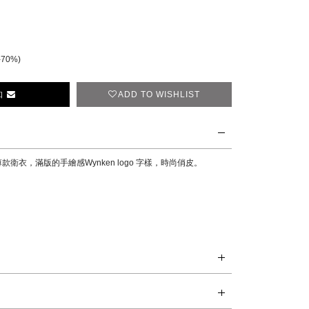
-70%)
ADD TO WISHLIST
知
ere 薄款衛衣，滿版的手繪感Wynken logo 字樣，時尚俏皮。
。
。
著時先手洗，並和同色系衣服一起清洗，避免染色。可於洗衣機中