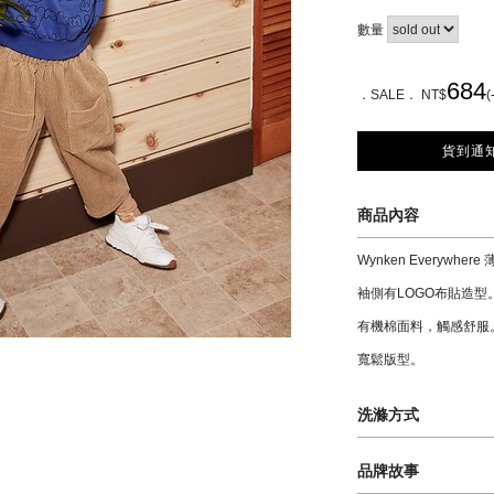
數量
684
．SALE． NT$
(
貨到通
商品內容
Wynken Everywh
袖側有LOGO布貼造型
有機棉面料，觸感舒服
寬鬆版型。
洗滌方式
材質: 100 % 有機棉
品牌故事
清潔: 建議第一次穿