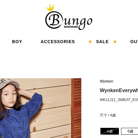
BOY
ACCESSORIES
SALE
OU
男孩
配件
精選折扣
特
Wynken
WynkenEvery
WK11J11_SWEAT_E
尺寸 /
4歲
4歲
6歲