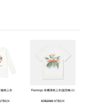
起的新銳童裝時尚品牌，具有現代感的設計，簡單的線條，輕鬆帶出時
oC)，不可漂白，建議與同色系清洗，不可烘乾。
magazine 等童裝時尚業界設計大獎肯定，喜歡幫孩子做時髦打扮
的品牌。
舒服棉上衣
Flamingo 有機薄棉上衣(版型略小)
NT$624
NT$2080
NT$624