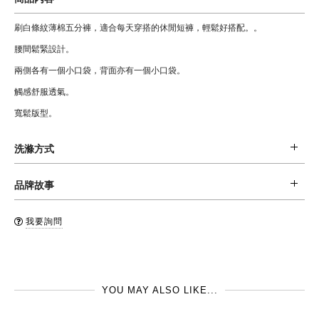
刷白條紋薄棉五分褲，適合每天穿搭的休閒短褲，輕鬆好搭配。。
腰間鬆緊設計。
兩側各有一個小口袋，背面亦有一個小口袋。
觸感舒服透氣。
寬鬆版型。
洗滌方式
材質: 100 % 棉
品牌故事
清潔: 建議第一次穿著時先手洗，並和同色系衣服一起清洗，避免染色。可於
Wynken, 倫敦崛起的新銳童裝時尚品牌，具有現代感的設計，簡單的線條，
洗衣機中洗滌 (水溫不超過30oC)，不可漂白，建議與同色系清洗，不可烘
我要詢問
輕鬆帶出時尚的輪廓，屢獲Milk magazine 等童裝時尚業界設計大獎肯定，喜
乾。
歡幫孩子做時髦打扮的爸媽們，一定會愛上的品牌。
品牌國: 英國
製造地: 印度
YOU MAY ALSO LIKE...