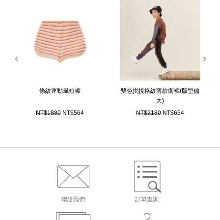
prev
next
條紋運動風短褲
雙色拼接格紋薄款衛褲(版型偏
大)
NT$1880
NT$564
NT$2180
NT$654
聯絡我們
訂單查詢