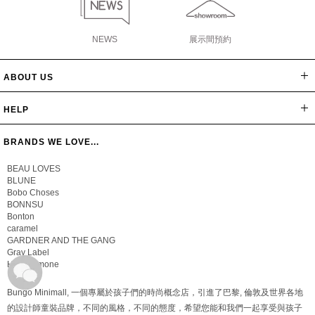
NEWS
展示間預約
ABOUT US
網站導覽
最新消息
公司簡介
會員辦法
聯絡我們
隱私保密政策
版權聲明
HELP
常見問題
購物說明
忘記密碼
BRANDS WE LOVE...
BEAU LOVES
BLUNE
Bobo Choses
BONNSU
Bonton
caramel
GARDNER AND THE GANG
Gray Label
Hello Simone
Bungo Minimall, 一個專屬於孩子們的時尚概念店，引進了巴黎, 倫敦及世界各地
的設計師童裝品牌，不同的風格，不同的態度，希望您能和我們一起享受與孩子