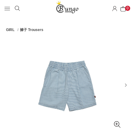
0
GIRL
褲子 Trousers
next