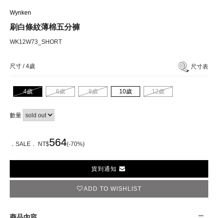
Wynken
刷白條紋薄棉五分褲
WK12W73_SHORT
尺寸 /
4歲
尺寸表
4歲
6歲
8歲
10歲
12歲
數量
564
．SALE． NT$
(-70%)
貨到通知
ADD TO WISHLIST
商品內容