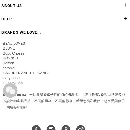
ABOUT US
網站導覽
最新消息
公司簡介
會員辦法
聯絡我們
隱私保密政策
版權聲明
HELP
常見問題
購物說明
忘記密碼
BRANDS WE LOVE...
BEAU LOVES
BLUNE
Bobo Choses
BONNSU
Bonton
caramel
GARDNER AND THE GANG
Gray Label
Hello Simone
Bungo Minimall, 一個專屬於孩子們的時尚概念店，引進了巴黎, 倫敦及世界各地
的設計師童裝品牌，不同的風格，不同的態度，希望您能和我們一起享受與孩子
一同成長的旅程。