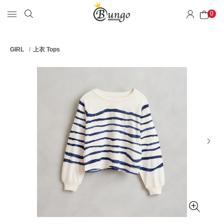
0
GIRL
上衣 Tops
next