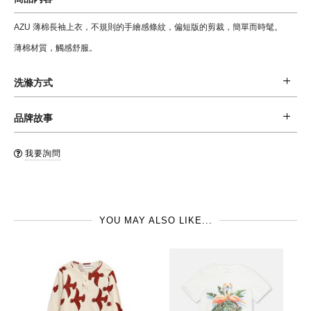
AZU 薄棉長袖上衣，不規則的手繪感條紋，偏短版的剪裁，簡單而時髦。
薄棉材質，觸感舒服。
洗滌方式
材質: 100 % 棉
品牌故事
清潔: 建議手洗，或是反摺後，置於洗衣袋內後機洗 (水溫不超過30oC)，和
Bellerose, 1989 以男裝起家的比利時品牌，品牌線一路擴展到女裝及童裝，
同色系衣服一同清洗，不可漂白，不可烘乾。
我要詢問
品牌哲學始終堅持著工匠精神，重視商品設計及細節，帶來舒適好穿的衣服，
品牌國: 比利時
讓我們一起感受來自比利時的時尚。
製造地: 印度
YOU MAY ALSO LIKE...