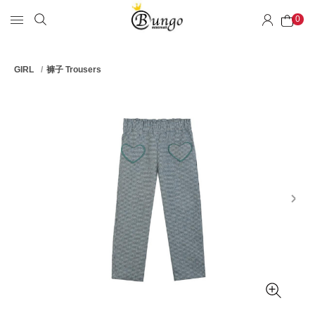
0
GIRL
褲子 Trousers
next