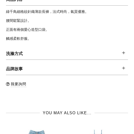
綠千鳥細格紋針織薄款長褲，法式時尚，氣質優雅。
腰間鬆緊設計。
正面有兩個愛心造型口袋。
觸感柔軟舒服。
洗滌方式
材質: 73 % 棉，25% 聚酯纖維，2% 彈性纖維
品牌故事
清潔: 建議手洗，不可烘乾。
Bonton, 巴黎最具話題性的童裝品牌，是法國頂級童裝Bonpoint 創始人的兒
品牌國: 法國
我要詢問
子所建立的品牌，不同於Bonpoint的經典，Bonton擅長應用豐富的色彩，設
製造地: 保加利亞
計出適合 every day 的衣服。 位在巴黎左岸的店面，更是貝克漢&維多利亞每
到巴黎必去的地方，常可看到貝克漢女兒Harper穿著Bonton服飾的可愛身
YOU MAY ALSO LIKE...
影。