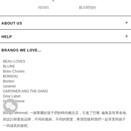
NEWS
展示間預約
ABOUT US
網站導覽
最新消息
公司簡介
會員辦法
聯絡我們
隱私保密政策
版權聲明
HELP
常見問題
購物說明
忘記密碼
BRANDS WE LOVE...
BEAU LOVES
BLUNE
Bobo Choses
BONNSU
Bonton
caramel
GARDNER AND THE GANG
Gray Label
Hello Simone
Bungo Minimall, 一個專屬於孩子們的時尚概念店，引進了巴黎, 倫敦及世界各地
的設計師童裝品牌，不同的風格，不同的態度，希望您能和我們一起享受與孩子
一同成長的旅程。