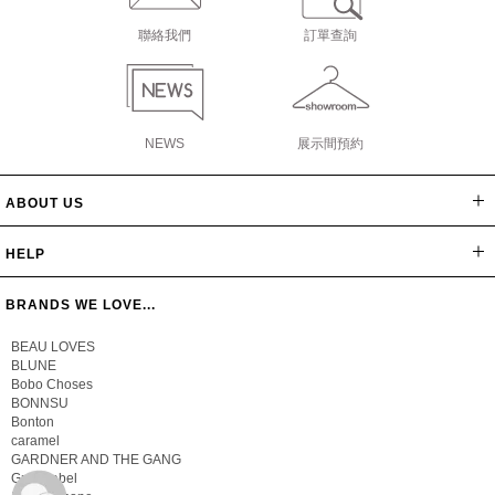
聯絡我們
訂單查詢
NEWS
展示間預約
ABOUT US
網站導覽
最新消息
公司簡介
會員辦法
聯絡我們
隱私保密政策
版權聲明
HELP
常見問題
購物說明
忘記密碼
BRANDS WE LOVE...
BEAU LOVES
BLUNE
Bobo Choses
BONNSU
Bonton
caramel
GARDNER AND THE GANG
Gray Label