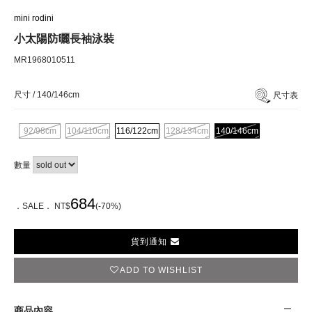
mini rodini
小太陽防曬長袖泳裝
MR1968010511
尺寸 /
140/146cm
尺寸表
92/98cm
104/110cm
116/122cm
128/134cm
140/146cm
數量
684
．SALE． NT$
(-70%)
貨到通知
ADD TO WISHLIST
商品內容