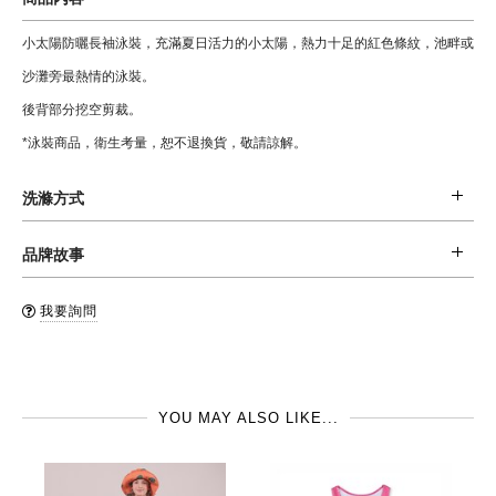
小太陽防曬長袖泳裝，充滿夏日活力的小太陽，熱力十足的紅色條紋，池畔或
沙灘旁最熱情的泳裝。
後背部分挖空剪裁。
*泳裝商品，衛生考量，恕不退換貨，敬請諒解。
洗滌方式
材質: 78 % 回收聚乙烯, 22% 彈性纖維
品牌故事
清潔: 建議手洗。
來自瑞典的mini rodini品牌，成立於2005年。不僅是歐洲，中東及美洲, 亞洲
品牌國: 瑞典
我要詢問
都可以看到mini rodini品牌的身影。全系列採用有機棉材質和可回收的環保材
製造地: 土耳其
料，在享受時尚樂趣的同時，也為環境盡一分心力。
YOU MAY ALSO LIKE...