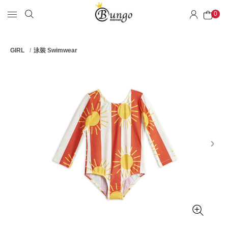
0
GIRL
泳裝 Swimwear
next