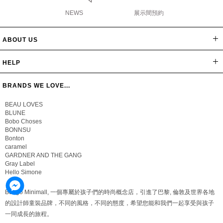
NEWS
展示間預約
ABOUT US
網站導覽
最新消息
公司簡介
會員辦法
聯絡我們
隱私保密政策
版權聲明
HELP
常見問題
購物說明
忘記密碼
BRANDS WE LOVE...
BEAU LOVES
BLUNE
Bobo Choses
BONNSU
Bonton
caramel
GARDNER AND THE GANG
Gray Label
Hello Simone
Bungo Minimall, 一個專屬於孩子們的時尚概念店，引進了巴黎, 倫敦及世界各地
的設計師童裝品牌，不同的風格，不同的態度，希望您能和我們一起享受與孩子
一同成長的旅程。